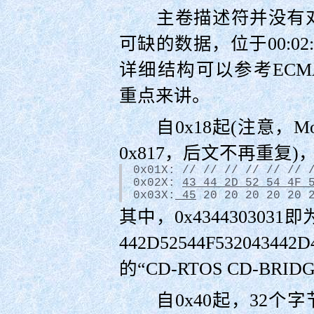
主卷描述符并没有对
可缺的数据，位于00:02:
详细结构可以参考ECMA-
重点来讲。
自0x18起(注意，Mod
0x817，后文不再重复
0x01X: // // // // // // 
0x02X: 
43 44 2D 52 54 4F 
0x03X:
 45
 20 20 20 20 20 
其中，
0x4344303031
即为
442D52544F532043442D
的“CD-RTOS CD-B
自0x40起，32个