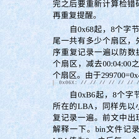
完之后要重新计算检错
再重复提醒。
自0x68起，8个字节用
尾一共有多少个扇区，
序重复记录一遍以防数据
个扇区，减去00:04:00
个扇区。由于299700=0
0x06X: // // // // // // 
自0xB6起，8个字
所在的LBA，同样先
复记录一遍。前文中出
解释一下。bin文件记录的