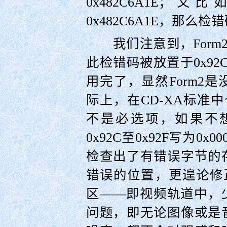
0x482C6A1E
0x482C6A1E，那么检错
我们注意到，Form2的
此检错码被放置于0x92
用完了，显然Form2
际上，在CD-XA标准中
不是必选项，如果不
0x92C至0x92F写为0x00
检查出了有错误字节的
错误的位置，更遑论修正
区——即视频轨道中，
问题，即无论图像或是