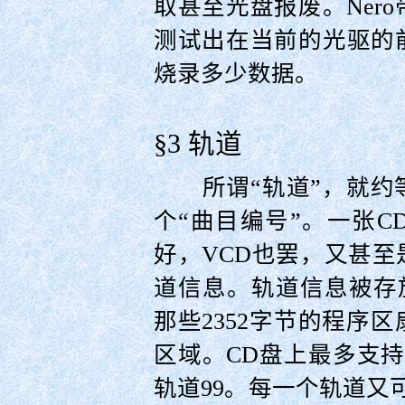
取甚至光盘报废。Ner
测试出在当前的光驱的
烧录多少数据。
§3 轨道
所谓“轨道”，就约
个“曲目编号”。一张
好，VCD也罢，又甚
道信息。轨道信息被存
那些2352字节的程序
区域。CD盘上最多支持
轨道99。每一个轨道又