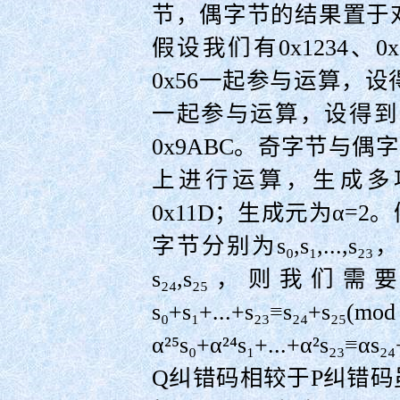
节，偶字节的结果置于
假设我们有0x1234、0
0x56一起参与运算，设得
一起参与运算，设得到
0x9ABC。奇字节与偶字
上进行运算，生成多项式为P
0x11D；生成元为α=
字节分别为s₀,s₁,...
s₂₄,s₂₅，则我们
s₀+s₁+...+s₂₃≡
α²⁵s₀+α²⁴s₁+...+α²s₂
Q纠错码相较于P纠错