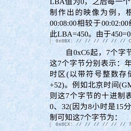
LBA值为0，之后每一个扇
制作出的映像为例，根目
00:08:00相较于00:02
此LBA=450。由于450
0x0BX: // // // // // // 
自0xC6起，7个字
这7个字节分别表示：年
时区(以带符号整数存储
+52)。例如北京时间(GMT
则这7个字节的十进制表示
0、32(因为8小时是1
制可知这7个字节为：
0x0CX: // // // // // // 