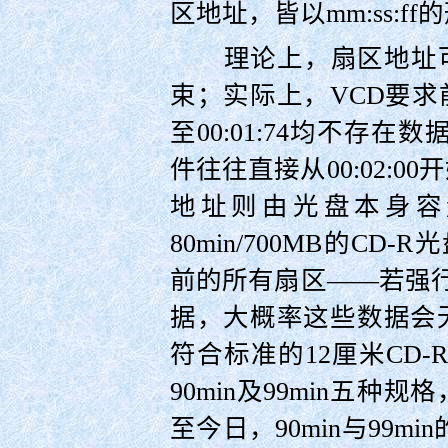
区地址，皆以mm:ss:f
理论上，扇区地址可从00:
束；实际上，VCD要求前1
至00:01:74均不存在数
件往往直接从00:02:
地址则由光盘本身容
80min/700MB的CD-
前的所有扇区——若强行在
据，大概率这些数据会
符合标准的12厘米CD-R光
90min及99min五种规
至今日，90min与99mi