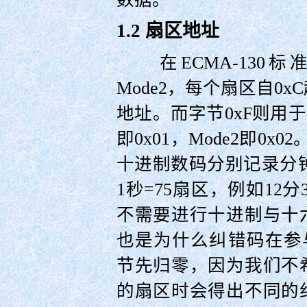
1.2 扇区地址
在ECMA-130标
Mode2，每个扇区自0x
地址。而字节0xF则用于
即0x01，Mode2即0
十进制数码分别记录分钟、秒
1秒=75扇区，例如12分3
不需要进行十进制与十
也是为什么纠错码在参与
节先归零，因为我们不
的扇区时会得出不同的