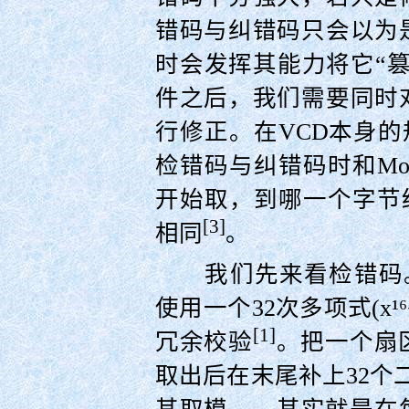
错码与纠错码只会以为
时会发挥其能力将它“
件之后，我们需要同时
行修正。在VCD本身的
检错码与纠错码时和Mo
开始取，到哪一个字节结
[3]
相同
。
我们先来看检错码。在
使用一个32次多项式(x¹⁶+x¹
[1]
冗余校验
。把一个扇
取出后在末尾补上32个