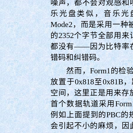
噪声，都不会对观感和
乐光盘类似，音乐光盘
Mode2，而是采用一种
的2352个字节全部用
都没有——因为比特率
错码和纠错码。
然而，Form1的检验范
放置于0x818至0x81
空间，这里正是用来存
首个数据轨道采用For
例如上面提到的PBC
会引起不小的麻烦，因