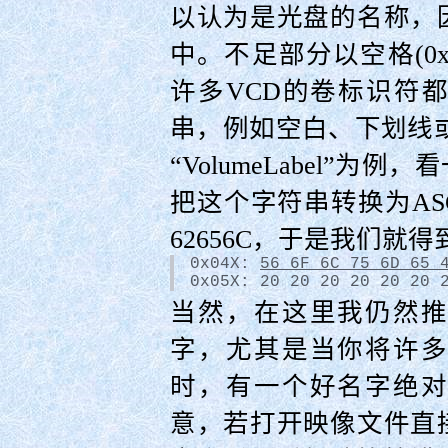
以认为是光盘的名称，
中。不足部分以空格(0
许多VCD的卷标识符
串，例如空白、下划线或“V
“VolumeLabel”︁
把这个字符串转换为ASC
62656C
，于是我们就得
0x04X: 
56 6F 6C 75 6D 65 
0x05X: 20 20 20 20 20 20 
当然，在这里我仍然
字，尤其是当你将许
时，有一个好名字绝
意，若打开映像文件直