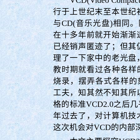
VCD(Video Comp
行于上世纪末至本世纪
与CD(音乐光盘)相同。
在十多年前就开始渐渐
已经销声匿迹了；但其
理了一下家中的老光盘
教时期就看过各种各样的
烧录，摆弄各式各样的
工夫，知其然不知其所以
格的标准VCD2.0之
年过去了，对计算机技
这次机会对VCD的内部