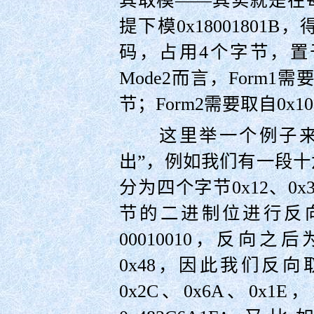
其取模——其实就是在
提下模0x1800180
码，占用4个字节，
Mode2而言，Form1需要
节；Form2需要取自0x1
这里举一个例子来辅
出”，例如我们有一段十六进
分为四个字节0x12、0x
节的二进制位进行反向
00010010，反向之后
0x48，因此我们反向
0x2C、0x6A、0