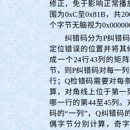
修正，免于影响正常播
围为0xC至0x81B，共2
个字节无脑视为0x0000
纠错码分为P纠错码
定位错误的位置并将其修
成一个24行43列的
节，则P纠错码对每一列
行；Q检错码需要对每
算，对角线上位于第一
哪一行的第44至45列
码的“一列”，Q纠错码
偶字节分别计算，奇