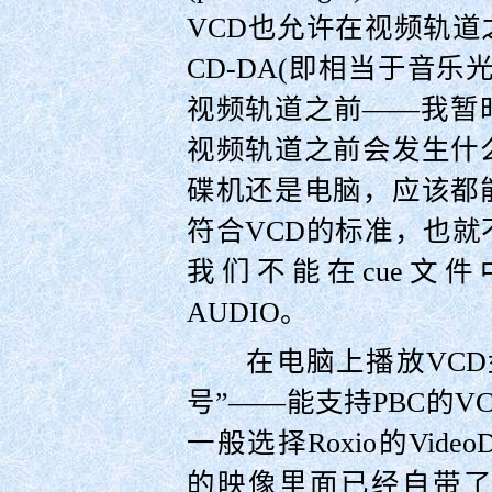
VCD也允许在视频轨
CD-DA(即相当于音
视频轨道之前——我暂
视频轨道之前会发生什
碟机还是电脑，应该都
符合VCD的标准，也
我们不能在cue文件中
AUDIO。
在电脑上播放VCD
号”——能支持PBC的
一般选择Roxio的VideoDi
的映像里面已经自带了这