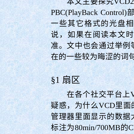
本文主要探究VCD2
PBC(PlayBack Co
一些其它格式的光盘
说，如果在阅读本文
准。文中也会通过举例
在的一些较为晦涩的词
§1 扇区
在各个社交平台上V
疑惑，为什么VCD里
管理器里面显示的数据
标注为80min/700M