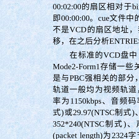
00:02:00的扇区相对
即00:00:00。cue
不是VCD的扇区地址
移，在之后分析ENTRI
在标准的VCD盘中
Mode2-Form1存
是与PBC强相关的部
轨道一般均为视频轨道，采
率为1150kbps、音频码
式)或29.97(NTSC制式
352*240(NTSC制
(packet length)为